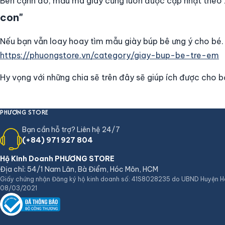
Bên cạnh đó, mẫu mã giày cũng luôn được cập nhật theo x
con"
Nếu bạn vẫn loay hoay tìm mẫu giày búp bê ưng ý cho bé.
https://phuongstore.vn/category/giay-bup-be-tre-em
Hy vọng với những chia sẽ trên đây sẽ giúp ích được cho 
PHƯƠNG STORE
Bạn cần hỗ trợ? Liên hệ 24/7
(+84) 971 927 804
Hộ Kinh Doanh PHƯƠNG STORE
Địa chỉ: 54/1 Nam Lân, Bà Điểm, Hóc Môn, HCM
Giấy chứng nhận Đăng ký hộ kinh doanh số: 41S8028235 do UBND Huyện 
08/03/2021