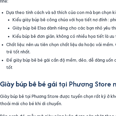
nhé:
Dựa theo tính cách và sở thích của con mà bạn chọn k
Kiểu giày búp bê công chúa với họa tiết nơ đính : p
Giày búp bê Elsa dành riêng cho các bạn nhỏ yêu th
Kiểu búp bê đơn giản, không có nhiều họa tiết là ưu 
Chất liệu: nên ưu tiên chọn chất liệu da hoặc vải mềm
trẻ tốt nhất.
Đế giày búp bê bé gái cần độ mềm, dẻo, dễ dàng uốn c
tốt
Giày búp bê bé gái
tại Phương Store 
Giày búp bê tại Phương Store được tuyển chọn rất kỹ ở khâ
thoải mái cho bé khi di chuyển.