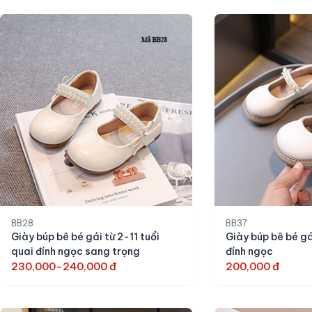
BB28
BB37
Giày búp bê bé gái từ 2-11 tuổi
Giày búp bê bé gá
quai đính ngọc sang trọng
đính ngọc
230,000-240,000 đ
200,000 đ