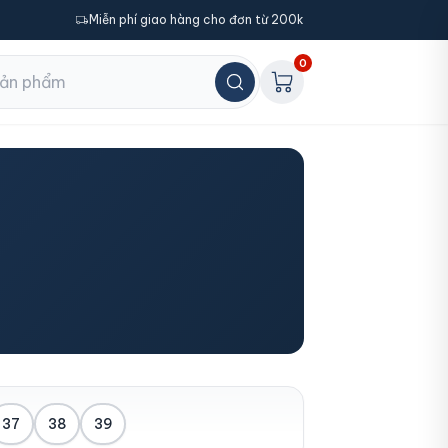
Miễn phí giao hàng cho đơn từ 200k
0
37
38
39