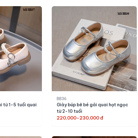
BB36
i từ 1-5 tuổi quai
Giày búp bê bé gái quai hạt ngọc
từ 2-10 tuổi
220,000-230,000 đ