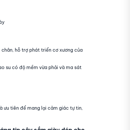
áy
 chân, hỗ trợ phát triển cơ xương của
cao su có độ mềm vừa phải và ma sát
 ưu tiên để mang lại cảm giác tự tin,
đáng tin cậy sắm giày dép cho