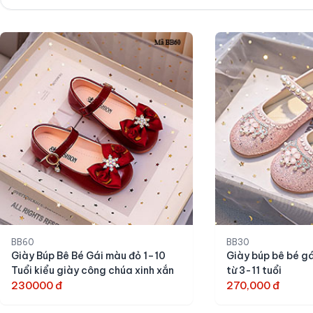
BB60
BB30
Giày Búp Bê Bé Gái màu đỏ 1–10
Giày búp bê bé gá
Tuổi kiểu giày công chúa xinh xắn
từ 3-11 tuổi
230000 đ
270,000 đ