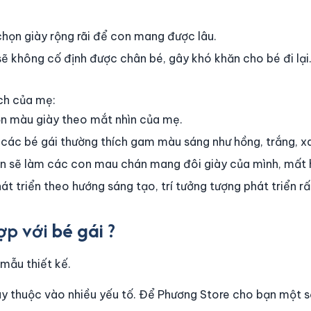
chọn giày rộng rãi để con mang được lâu.
ẽ không cố định được chân bé, gây khó khăn cho bé đi lại. 
ch của mẹ:
ọn màu giày theo mắt nhìn của mẹ.
các bé gái thường thích gam màu sáng như hồng, trắng, xa
n sẽ làm các con mau chán mang đôi giày của mình, mất h
át triển theo hướng sáng tạo, trí tưởng tượng phát triển rấ
ợp với
bé gái
?
 mẫu thiết kế.
tùy thuộc vào nhiều yếu tố. Để Phương Store cho bạn một s