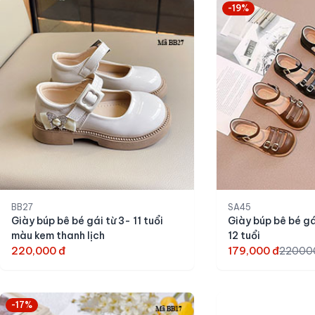
-19%
BB27
SA45
Giày búp bê bé gái từ 3- 11 tuổi
Giày búp bê bé g
màu kem thanh lịch
12 tuổi
220,000 đ
179,000 đ
22000
-17%