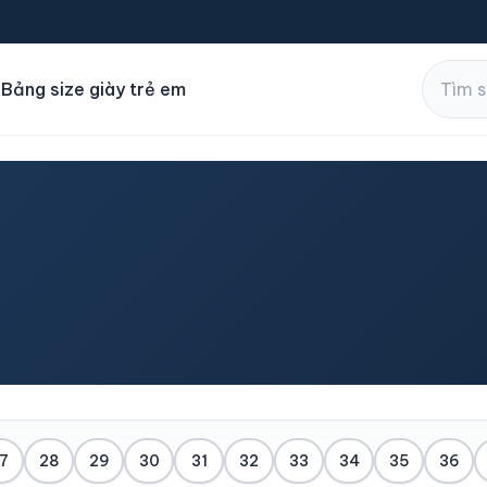
i
Bảng size giày trẻ em
7
28
29
30
31
32
33
34
35
36