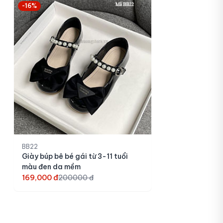
-16%
BB22
Giày búp bê bé gái từ 3-11 tuổi
màu đen da mềm
169,000 đ
200000 đ