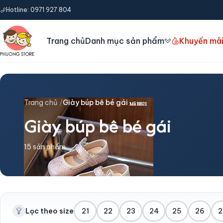
Hotline: 0971 927 804
Trang chủ
Danh mục sản phẩm
Khuyến mã
Trang chủ
Giày búp bê bé gái
Giày búp bê bé gái
15 sản phẩm
Lọc theo size
21
22
23
24
25
26
2