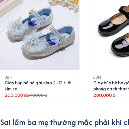
BB17
BB14
Giày búp bê bé gái elsa 2-12 tuổi
Giày búp bê bé gá
kim sa
phong cách thanh
200,000 đ
280,000 đ
240000 đ
Sai lầm ba mẹ thường mắc phải khi 