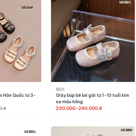
BB21
ái Hàn Quốc từ 3-
Giày búp bê bé gái từ 1-10 tuổi kim
sa màu hồng
230,000-240,000 đ
0 đ