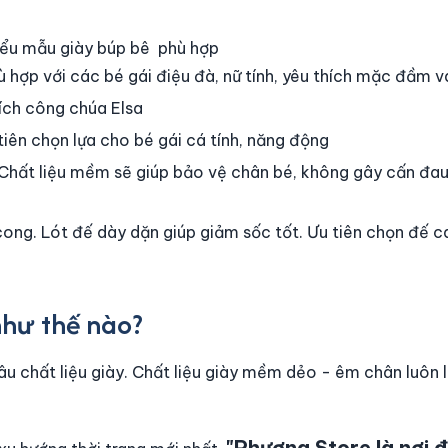
iểu mẫu giày búp bê phù hợp
hù hợp với các bé gái điệu đà, nữ tính, yêu thích mặc đầm v
ích công chúa Elsa
tiên chọn lựa cho bé gái cá tính, năng động
. Chất liệu mềm sẽ giúp bảo vệ chân bé, không gây cấn đau
ong. Lót đế dày dặn giúp giảm sốc tốt. Ưu tiên chọn đế 
như thế nào?
u chất liệu giày. Chất liệu giày mềm dẻo - êm chân luôn là
"Phương Store là nơi 