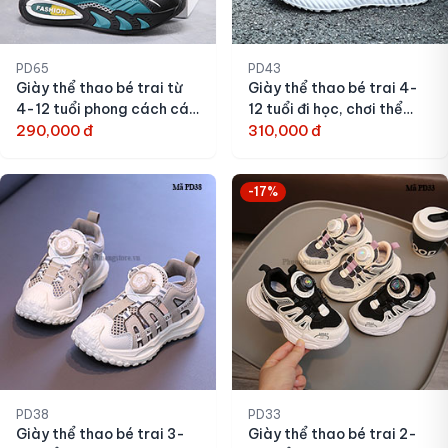
PD65
PD43
Giày thể thao bé trai từ
Giày thể thao bé trai 4-
4-12 tuổi phong cách cá
12 tuổi đi học, chơi thể
tính
290,000 đ
thao
310,000 đ
-17%
PD38
PD33
Giày thể thao bé trai 3-
Giày thể thao bé trai 2-