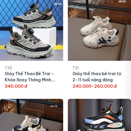
T33
T31
Giày Thể Thao Bé Trai –
Giày thể thao bé trai từ
Khóa Xoay Thông Minh,
2-11 tuổi năng động
Siêu Nhẹ (4-12 Tuổi)
340,000 đ
240,000-260,000 đ