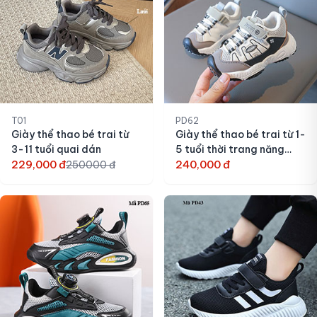
T01
PD62
Giày thể thao bé trai từ
Giày thể thao bé trai từ 1-
3-11 tuổi quai dán
5 tuổi thời trang năng
229,000 đ
động
240,000 đ
250000 đ