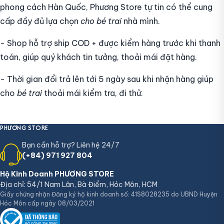
phong cách Hàn Quốc, Phương Store tự tin có thể cung
cấp đầy đủ lựa chọn
cho bé trai
nhà mình.
- Shop hỗ trợ ship COD + được kiểm hàng trước khi thanh
toán, giúp quý khách tin tưởng, thoải mái đặt hàng.
- Thời gian đổi trả lên tới 5 ngày sau khi nhận hàng giúp
cho
bé trai
thoải mái kiểm tra, đi thử.
PHƯƠNG STORE
Bạn cần hỗ trợ? Liên hệ 24/7
(+84) 971 927 804
Hộ Kinh Doanh PHƯƠNG STORE
Địa chỉ: 54/1 Nam Lân, Bà Điểm, Hóc Môn, HCM
Giấy chứng nhận Đăng ký hộ kinh doanh số: 41S8028235 do UBND Huyện
Hóc Môn cấp ngày 08/03/2021