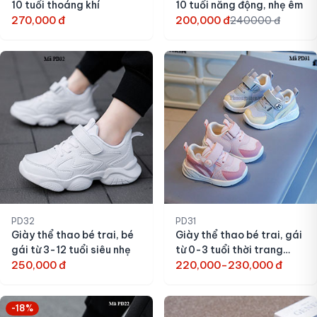
10 tuổi thoáng khí
10 tuổi năng động, nhẹ êm
270,000 đ
200,000 đ
240000 đ
PD32
PD31
Giày thể thao bé trai, bé
Giày thể thao bé trai, gái
gái từ 3-12 tuổi siêu nhẹ
từ 0-3 tuổi thời trang
250,000 đ
năng động
220,000-230,000 đ
-18%