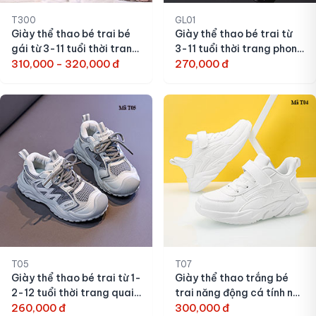
T300
GL01
Giày thể thao bé trai bé
Giày thể thao bé trai từ
gái từ 3-11 tuổi thời trang
3-11 tuổi thời trang phong
năng động
310,000 - 320,000 đ
cách Hàn Quốc
270,000 đ
T05
T07
Giày thể thao bé trai từ 1-
Giày thể thao trắng bé
2-12 tuổi thời trang quai
trai năng động cá tính nhẹ
dán
260,000 đ
êm từ 4-12 tuổi
300,000 đ