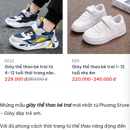
PD22
PD11
Giày thể thao bé trai từ
Giày thể thao bé trai 1-12
4-12 tuổi thời trang năng
tuổi nhẹ êm
động
229,000 đ
220,000-240,000 đ
280000 đ
Những mẫu
giày thể thao bé trai
mới nhất từ Phương Store
- Giày dép trẻ em.
Với đủ phong cách thời trang từ
thể thao
năng động đến