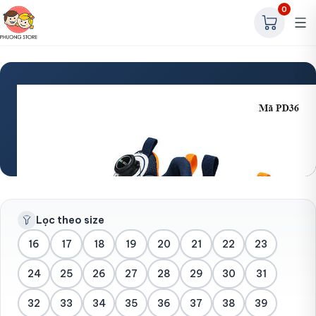
0
Trang chủ
Giày thể thao bé trai
Giày thể thao bé trai
22 sản phẩm
Lọc theo size
16
17
18
19
20
21
22
23
24
25
26
27
28
29
30
31
32
33
34
35
36
37
38
39