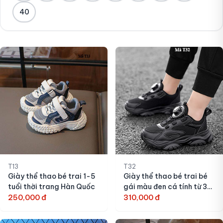
40
T13
T32
Giày thể thao bé trai 1-5
Giày thể thao bé trai bé
tuổi thời trang Hàn Quốc
gái màu đen cá tính từ 3-
250,000 đ
12 tuổi
310,000 đ