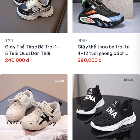
T20
PD67
Giày Thể Thao Bé Trai 1–
Giày thể thao bé trai từ
5 Tuổi Quai Dán Thời
4-12 tuổi phong cách
Trang Năng Động
240,000 đ
năng động
290,000 đ