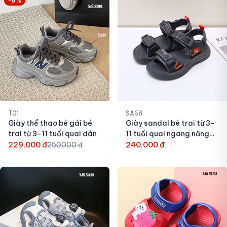
-8%
T01
SA68
Giày thể thao bé gái bé
Giày sandal bé trai từ 3-
trai từ 3-11 tuổi quai dán
11 tuổi quai ngang năng
229,000 đ
động
240,000 đ
250000 đ