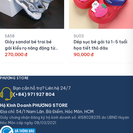
SA58
SU03
Giày sandal bé trai bé
Dép sục bé gái từ 1-5 tuổi
gái kiểu rọ năng động từ
họa tiết thỏ dâu
4-11 tuổi
270,000 đ
90,000 đ
PHƯƠNG STORE
Bạn cần hỗ trợ? Liên hệ 24/7
(+84) 971 927 804
Hộ Kinh Doanh PHƯƠNG STORE
Địa chỉ: 54/1 Nam Lân, Bà Điểm, Hóc Môn, HCM
Giấy chứng nhận Đăng ký hộ kinh doanh số: 41S8028235 do UBND Huyện
Hóc Môn cấp ngày 08/03/2021