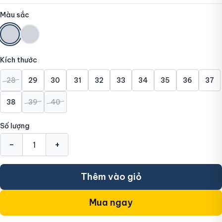
Màu sắc
Kích thước
28
29
30
31
32
33
34
35
36
37
38
39
40
Số lượng
-
+
Thêm vào giỏ
Mua ngay