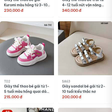
Kuromi màu hồng từ 3-10
4-12 tuổi nút vặn năng
tuổi
230,000 đ
động
340,000 đ
T02
SA63
Giày thể thao bé gái từ 1-
Giày sandal bé gái từ 2-
5 tuổi màu hồng quai dán
10 tuổi kiểu thắc nơ
T02
215,000 đ
200,000 đ