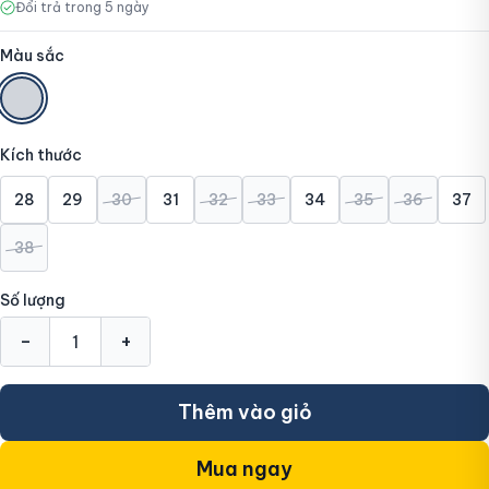
Đổi trả trong 5 ngày
Màu sắc
Kích thước
28
29
30
31
32
33
34
35
36
37
38
Số lượng
-
+
Thêm vào giỏ
Mua ngay