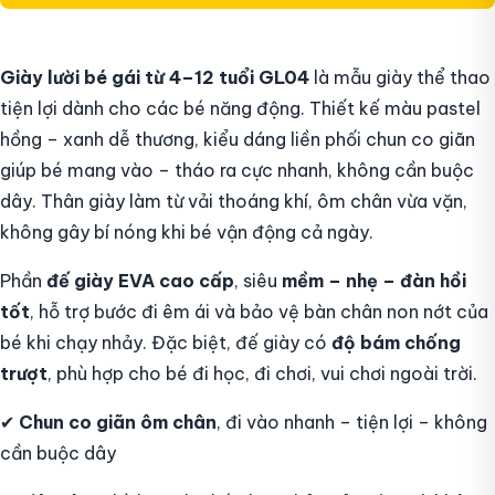
Giày lười bé gái từ 4–12 tuổi GL04
là mẫu giày thể thao
tiện lợi dành cho các bé năng động. Thiết k
ế màu pastel
hồng – xanh dễ thương
, kiểu dáng liền phối chun co giãn
giúp bé mang vào – tháo ra cực nhanh, không cần buộc
dây. Thân giày làm từ
vải thoáng khí,
ôm chân vừa vặn,
không gây bí nóng khi bé vận động cả ngày.
Phần
đế giày EVA cao cấp
, siêu
mềm – nhẹ – đàn hồi
tốt
, hỗ trợ bước đi êm ái và bảo vệ bàn chân non nớt của
bé khi chạy nhảy. Đặc biệt, đế giày có
độ bám chống
trượt
, phù hợp cho bé đi học, đi chơi, vui chơi ngoài trời.
✔
Chun co giãn ôm chân
, đi vào nhanh – tiện lợi – không
cần buộc dây